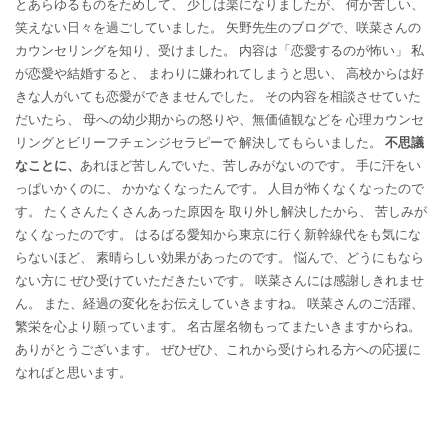
とあらゆるものをためして、 少しは楽になりましたが、 何か苦しい、
笑えない日々を過ごしていました。 矢野先生のブログで、咲菜さんの
カウンセリングを知り、受けました。 内容は「恋愛するのが怖い」 私
が恋愛や結婚すると、 まわりに嫌われてしまうと思い、 高校からは好
きな人がいても恋愛ができませんでした。 その内容を相談させていた
だいたら、 母への幼少期からの怒りや、無価値観などを 心理カウンセ
リングとビリーフチェンジセラピーで 解決してもらいました。
不思議
なことに、
あれほど苦しんでいた、苦しみがないのです。 手に汗をい
っぱいかくのに、 かかなくなったんです。 人目が怖くなくなったので
す。 たくさんたくさんあった原因を 取り外し解決したから、 苦しみが
なくなったのです。 はるばる愛知から東京に行く新幹線代をも気にな
らないほど、 素晴らしい効果があったのです。 悩んで、どうにもなら
ない方に ぜひ受けていただきたいです。 咲菜さんには感謝しきれませ
ん。 また、経過の変化をお伝えしていきますね。 咲菜さんのご活躍、
繁栄を心より願っています。 名古屋名物もってまたいきますからね。
ありがとうございます。 ぜひぜひ、これから受けられる方への応援に
なればと思います。