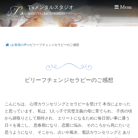
S
T'sメンタルスタジオ
Menu
k
SHIBUYA OMOTESANDO
i
p
t
o
>
お客様の声
>
>
ビリーフチェンジセラピーのご感想
c
o
n
t
e
ビリーフチェンジセラピーのご感想
n
t
こんにちは。 心理カウンセリングとセラピーを受けて 本当によかった
と思っています。 私は、1人っ子で完璧主義の母に育てられ、 子供の頃
から跡取りとして期待され、 エリートになるために毎日習い事に通う
日々を過ごし、 思春期になり、恋愛に悩み、 そのころから死にたいと
思うようになり、 そこから、占いや風水、電話カウンセリングと あり