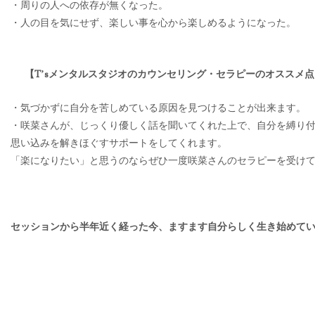
・周りの人への依存が無くなった。
・人の目を気にせず、楽しい事を心から楽しめるようになった。
【T’sメンタルスタジオのカウンセリング・
セラピーのオススメ点
・気づかずに自分を苦しめている原因を見つけることが出来ます。
・咲菜さんが、じっくり優しく話を聞いてくれた上で、
自分を縛り
思い込みを解きほぐすサポートをし
てくれます。
「楽になりたい」
と思うのならぜひ一度咲菜さんのセラピーを受け
セッションから半年近く経った今、ますます自分らしく生き始めて