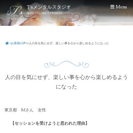
S
T'sメンタルスタジオ
Menu
k
SHIBUYA OMOTESANDO
i
p
t
o
>
お客様の声
>
>
人の目を気にせず、楽しい事を心から楽しめるようになった
c
o
n
t
e
人の目を気にせず、楽しい事を心から楽しめるよう
n
t
になった
東京都 Mさん 女性
【セッションを受けようと思われた理由】