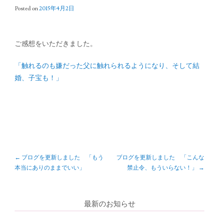
Posted on
2015年4月2日
ご感想をいただきました。
「触れるのも嫌だった父に触れられるようになり、そして結
婚、子宝も！」
P
←
ブログを更新しました 「もう
ブログを更新しました 「こんな
本当にありのままでいい」
禁止令、もういらない！」
→
o
s
最新のお知らせ
t