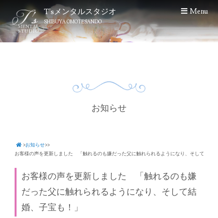
S
T'sメンタルスタジオ
Menu
k
SHIBUYA OMOTESANDO
i
p
t
o
c
o
n
t
お知らせ
e
n
t
>
お知らせ
>
>
お客様の声を更新しました 「触れるのも嫌だった父に触れられるようになり、そして結婚
お客様の声を更新しました 「触れるのも嫌
だった父に触れられるようになり、そして結
婚、子宝も！」