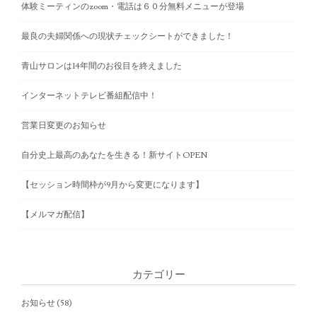
n
体験ミーティンのzoom・電話は６０分無料メニューが登場
a
最良の夫婦関係への現状チェックシートができました！
v
青山サロンは14年間のお役目を終えました
i
g
インターネットテレビ番組配信中！
a
営業日変更のお知らせ
t
自分史上最高のあなたを生きる！新サイトOPEN
i
o
【セッション時間枠が9月から変更になります】
n
【メルマガ配信】
カテゴリー
お知らせ
(58)