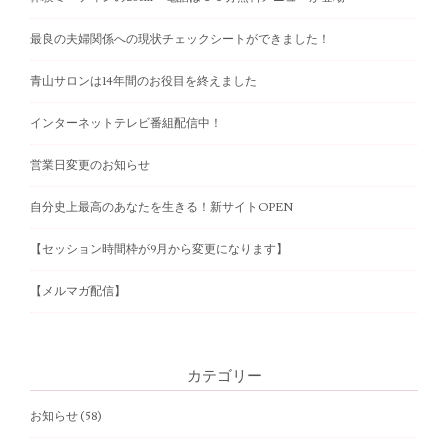
a
v
最良の夫婦関係への現状チェックシートができました！
i
青山サロンは14年間のお役目を終えました
g
インターネットテレビ番組配信中！
a
t
営業日変更のお知らせ
i
自分史上最高のあなたを生きる！新サイトOPEN
o
【セッション時間枠が9月から変更になります】
n
【メルマガ配信】
カテゴリー
お知らせ
(58)