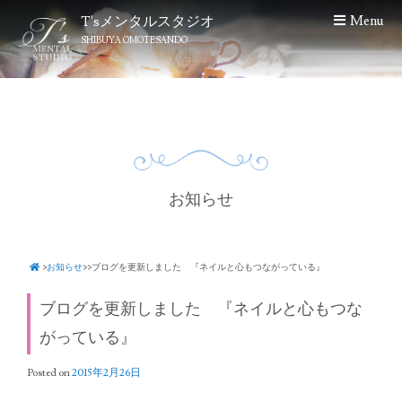
S
T'sメンタルスタジオ
Menu
k
SHIBUYA OMOTESANDO
i
p
t
o
c
o
n
t
お知らせ
e
n
t
>
お知らせ
>
>
ブログを更新しました 『ネイルと心もつながっている』
ブログを更新しました 『ネイルと心もつな
がっている』
Posted on
2015年2月26日