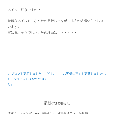
ネイル、好きですか？
綺麗なネイルも、なんだか息苦しさを感じる方が結構いらっしゃ
います。
実は私もそうでした。その理由は・・・・・・
P
←
ブログを更新しました 『うれ
「お客様の声」を更新しました
→
しいシェアをしていただきまし
o
た』
s
t
最新のお知らせ
n
体験ミーティンのzoom・電話は６０分無料メニューが登場