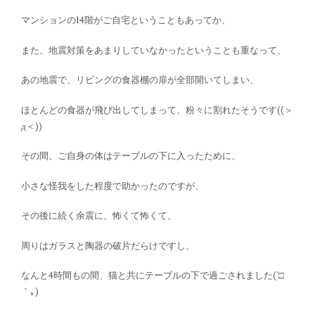
マンションの14階がご自宅ということもあってか、
また、地震対策をあまりしていなかったということも重なって、
あの地震で、リビングの食器棚の扉が全部開いてしまい、
ほとんどの食器が飛び出してしまって、粉々に割れたそうです((＞
д＜))
その間、ご自身の体はテーブルの下に入ったために、
小さな怪我をした程度で助かったのですが、
その後に続く余震に、怖くて怖くて、
周りはガラスと陶器の破片だらけですし、
なんと4時間もの間、猫と共にテーブルの下で過ごされました(´□
｀｡)