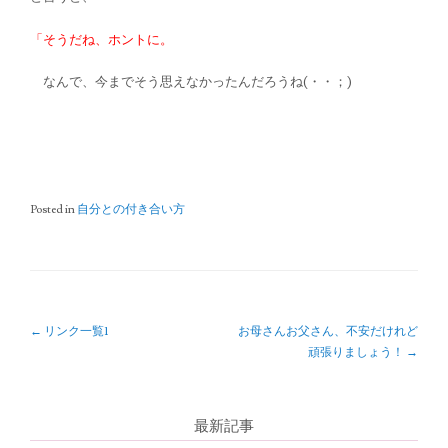
「そうだね、ホントに。
なんで、今までそう思えなかったんだろうね(・・；)
Posted in
自分との付き合い方
P
←
リンク一覧1
お母さんお父さん、不安だけれど
頑張りましょう！
→
o
s
最新記事
t