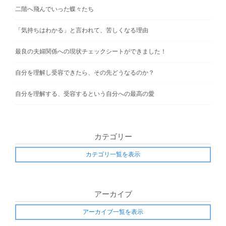
n
二階へ飛んでいった蝶々たち
a
「気持ちはわかる」と言われて、苦しくなる理由
v
最良の夫婦関係への現状チェックシートができました！
i
g
自分を理解し受容できたら、その先どうなるのか？
a
自分を理解する、受容するという自分への最高の愛
t
i
o
カテゴリー
n
カテゴリ一覧を表示
アーカイブ
アーカイブ一覧を表示