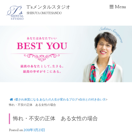
S
T'sメンタルスタジオ
Menu
k
SHIBUYA OMOTESANDO
i
p
t
o
c
o
n
t
e
n
t
>
愛され体質になる あなたの人生が変わるブログ
>
自分との付き合い方
>
怖れ・不安の正体 ある女性の場合
怖れ・不安の正体 ある女性の場合
Posted on
2011年3月23日