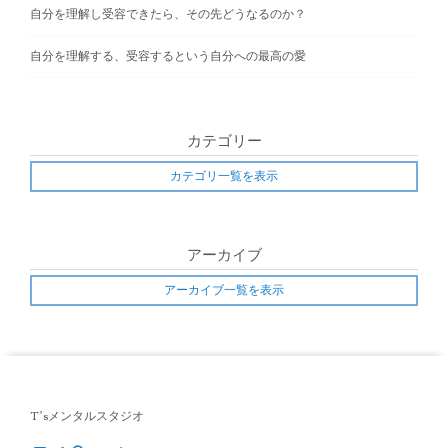
i
自分を理解し受容できたら、その先どうなるのか？
g
自分を理解する、受容するという自分への最高の愛
a
t
i
カテゴリー
o
カテゴリ一覧を表示
n
アーカイブ
アーカイブ一覧を表示
T’sメンタルスタジオ