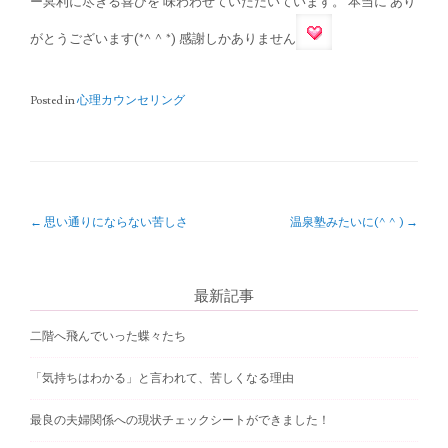
ー冥利に尽きる喜びを 味わわせていただいています。 本当に あり
がとうございます(*^^*) 感謝しかありません
Posted in
心理カウンセリング
P
←
思い通りにならない苦しさ
温泉塾みたいに(^^)
→
o
s
最新記事
t
二階へ飛んでいった蝶々たち
n
「気持ちはわかる」と言われて、苦しくなる理由
a
v
最良の夫婦関係への現状チェックシートができました！