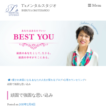
S
T'sメンタルスタジオ
Menu
k
SHIBUYA OMOTESANDO
i
p
t
o
c
o
n
t
e
n
t
>
愛され体質になる あなたの人生が変わるブログ
>
心理カウンセリング
>
頑固で強固な思い込み
頑固で強固な思い込み
Posted on
2013年2月8日