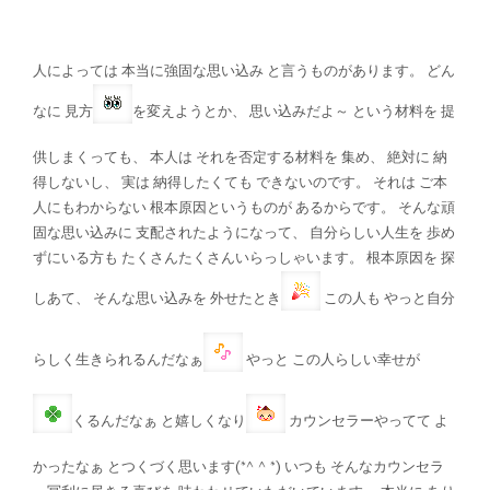
人によっては 本当に強固な思い込み と言うものがあります。 どん
なに 見方
を変えようとか、 思い込みだよ～ という材料を 提
供しまくっても、 本人は それを否定する材料を 集め、 絶対に 納
得しないし、 実は 納得したくても できないのです。 それは ご本
人にもわからない 根本原因というものが あるからです。 そんな頑
固な思い込みに 支配されたようになって、 自分らしい人生を 歩め
ずにいる方も たくさんたくさんいらっしゃいます。 根本原因を 探
しあて、 そんな思い込みを 外せたとき
この人も やっと自分
らしく生きられるんだなぁ
やっと この人らしい幸せが
くるんだなぁ と嬉しくなり
カウンセラーやってて よ
かったなぁ とつくづく思います(*^^*) いつも そんなカウンセラ