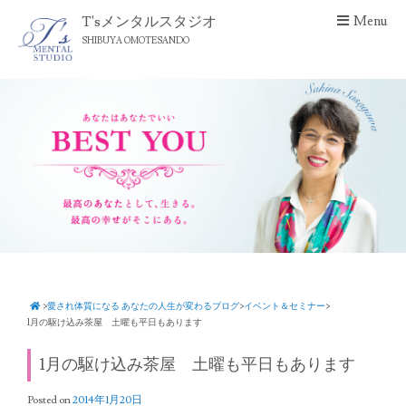
S
T'sメンタルスタジオ
Menu
k
SHIBUYA OMOTESANDO
i
p
t
o
c
o
n
t
e
n
t
>
愛され体質になる あなたの人生が変わるブログ
>
イベント＆セミナー
>
1月の駆け込み茶屋 土曜も平日もあります
1月の駆け込み茶屋 土曜も平日もあります
Posted on
2014年1月20日