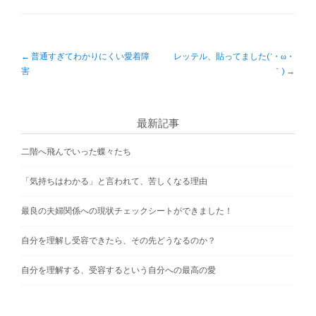
P
←
普通すぎてわかりにくい愛着障
レッテル、貼ってました(´・ω・
害
｀)
→
o
s
最新記事
t
n
二階へ飛んでいった蝶々たち
a
「気持ちはわかる」と言われて、苦しくなる理由
v
最良の夫婦関係への現状チェックシートができました！
i
g
自分を理解し受容できたら、その先どうなるのか？
a
自分を理解する、受容するという自分への最高の愛
t
i