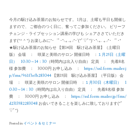
今月の駆け込み茶屋のお知らせです。 1月は、土曜も平日も開催し
ますので、 ご都合のつく日に、奮ってご参加ください。 ビリーフ
チェンジ・ライブセッション講座の学びも シェアささていただき
ます(*^^*) お楽しみに*･゜ﾟ･*:.｡..｡.:*･'(*ﾟ▽ﾟ*)’･*:.｡. .｡.:*･゜ﾟ･*
★駆け込み茶屋のお知らせ 【第14回 駆け込み茶屋】（土曜日
版） 会場 ： 咲菜と美咲のサロン 開催日時 ：
１月25日（土曜
日） 10:30～14：30
（時間内は出入り自由） 定員 ： 先着8名
様 参加費 ： 3000円 お申し込み ：
https://ssl.form-mailer.j
p/fms/961f3efb283044
【第15回 駆け込み茶屋】（平日版） 会
場 ： 咲菜と美咲のサロン 開催日時 ：
１月30日（木曜日） 1
0:30～14：30
（時間内は出入り自由） 定員 ： 先着8名様 参加
費 ： 3000円 お申し込み ：
https://ssl.form-mailer.jp/fms/
d2313582283048
お会いできることを楽しみに致しております(*ﾟ
▽ﾟ*)
Posted in
イベント＆セミナー