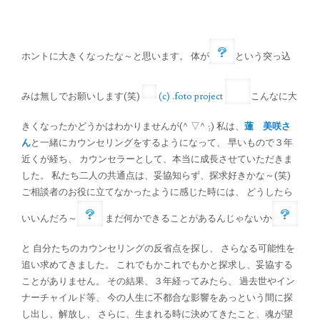
ホントに大きくなったな～と思います。 体が
という突っ込
みは無しでお願いします(笑)
(c) .foto project
こんなに大
きくなったかどうかはわかりませんが(^▽^;) 私は、
蓮 美咲さ
ん
と一緒にカウンセリングをするようになって、 早いもので３年
近くが経ち、 カウンセラーとして、本当に成長させていただきま
した。 私たち二人の共通点は、妥協知らず、探求好きかな～(笑)
ご相談者のお役に立てなかったように感じた時には、 どうしたら
いいんだろ～
まだ何かできることがあるんじゃないか
と 自分たちのカウンセリングの反省点を探し、 さらなる可能性を
追い求めてきました。 これでもかこれでもかと探求し、妥協する
ことがありません。 その結果、３年経ってみたら、 過去世やイン
ナーチャイルド等、 今の人生に不都合な影響をあっという間に探
し出し、解放し、 さらに、生まれる時に決めてきたこと、魂が望