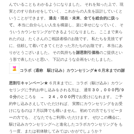
んでいることも わかるようになりました。 それを知った上で、現
実とのすり合わせをしていく、 これからの人生を設計していくと
いうことができます。
過去・現在・未来、全てを総合的に扱っ
て、
本当に自分らしい人生を構築し、楽に幸せになっていく、 そ
ういうカウンセリングができるようになりました。 ここまで来ら
れたのは、たくさんのご相談者様のお陰です。 私たちを見捨てず
に、信頼して着いてきてくださった方たちのお陰です。 本当にあ
りがとうございました。 その気持ちを
謝恩割引価格
のご提供とい
う形で表したいと思い、 下記のような企画をいたしました。
コラボ（通称 駆け込み）カウンセリング★６月末までの謝
恩割引キャンペーン★
６月末までに、コラボ（駆け込み）カウン
セリングに予約お申し込みをされる方は、 通常
３０，０００円/９
０分
のところを →
２４，０００円
でお受けになれます。 ご予
約申し込みさえしていただければ、 実際にカウンセリングをお受
けになるのは７月以降でも構いません。 初めての方でもリピータ
ーの方でも、 どなたでもご利用いただけます。 ぜひこの機会に、
駆け込みカウンセリングへと進化したコラボカウンセリングを も
う一度、または初体験してみてはいかがでしょうか？