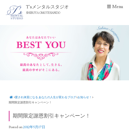
S
T'sメンタルスタジオ
Menu
k
SHIBUYA OMOTESANDO
i
p
t
o
c
o
n
t
e
n
t
>
愛され体質になる あなたの人生が変わるブログ
>
お知らせ！
>
期間限定謝恩割引キャンペーン！
期間限定謝恩割引キャンペーン！
Posted on
2012年5月17日