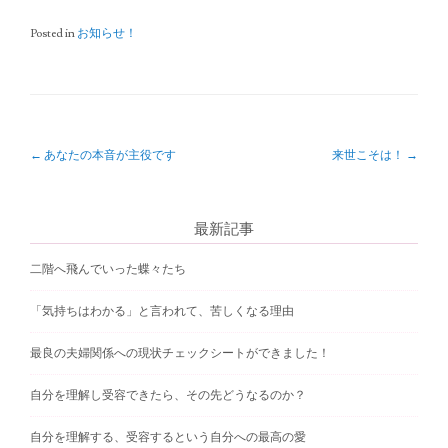
Posted in
お知らせ！
P
←
あなたの本音が主役です
来世こそは！
→
o
s
最新記事
t
二階へ飛んでいった蝶々たち
n
「気持ちはわかる」と言われて、苦しくなる理由
a
v
最良の夫婦関係への現状チェックシートができました！
i
自分を理解し受容できたら、その先どうなるのか？
g
自分を理解する、受容するという自分への最高の愛
a