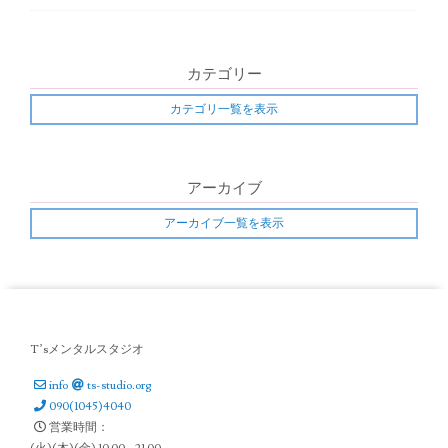
t
i
カテゴリー
o
カテゴリ一覧を表示
n
アーカイブ
アーカイブ一覧を表示
T’sメンタルスタジオ
info
ts-studio.org
090(1045)4040
営業時間：