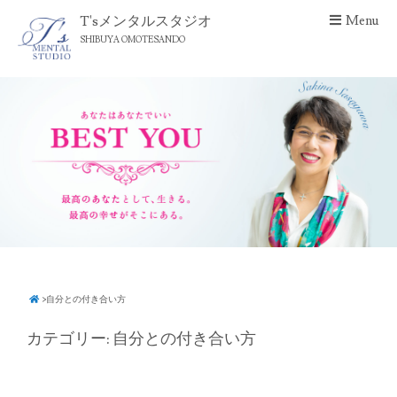
S
T'sメンタルスタジオ
Menu
k
SHIBUYA OMOTESANDO
i
p
t
o
c
o
n
t
e
n
t
>
自分との付き合い方
カテゴリー:
自分との付き合い方