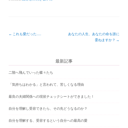
P
←
これも愛だった……
あなたの人生、あなたの命を誰に
委ねますか？
→
o
s
最新記事
t
n
二階へ飛んでいった蝶々たち
a
「気持ちはわかる」と言われて、苦しくなる理由
v
最良の夫婦関係への現状チェックシートができました！
i
g
自分を理解し受容できたら、その先どうなるのか？
a
自分を理解する、受容するという自分への最高の愛
t