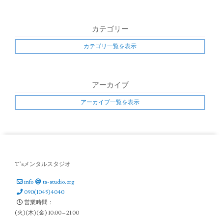
i
o
カテゴリー
n
カテゴリ一覧を表示
アーカイブ
アーカイブ一覧を表示
T’sメンタルスタジオ
info
ts-studio.org
090(1045)4040
営業時間：
(火)(木)(金) 10:00 – 21:00