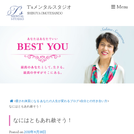
S
T'sメンタルスタジオ
Menu
k
SHIBUYA OMOTESANDO
i
p
t
o
c
o
n
t
e
n
t
>
愛され体質になる あなたの人生が変わるブログ
>
自分との付き合い方
>
なにはともあれ赦そう！
なにはともあれ赦そう！
Posted on
2011年4月18日